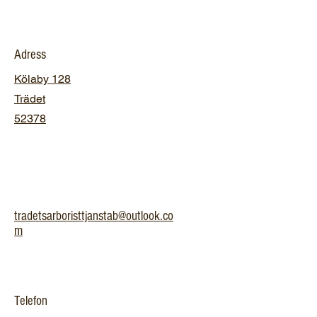
Adress
Kölaby 128
Trädet
52378
tradetsarboristtjanstab@outlook.co
m
Telefon